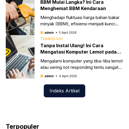
BBM Mulai Langka? Ini Cara
Menghemat BBM Kendaraan
Menghadapi fluktuasi harga bahan bakar
minyak (BBM), efisiensi menjadi kunci
utama bagi setiap pemilik kendaraan.
admin
5 April 2026
Konsumsi bahan bakar yang boros sering
TEKNOLOGI
kali bukan disebabkan oleh
Tanpa Instal Ulang! Ini Cara
Mengatasi Komputer Lemot pada
Windows
Mengalami komputer yang tiba-tiba lemot
atau sering not responding tentu sangat
mengganggu produktivitas, terutama saat
admin
4 April 2026
Anda sedang dikejar deadline. Masalah
komputer lambat biasanya bukan
Indeks Artikel
disebabkan
Terpopuler