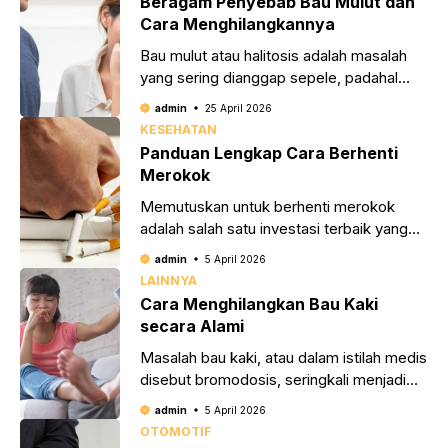
Beragam Penyebab Bau Mulut dan
Cara Menghilangkannya
Bau mulut atau halitosis adalah masalah
yang sering dianggap sepele, padahal
dampaknya bisa cukup besar terhadap
admin
25 April 2026
kepercayaan diri. Banyak orang tidak
KESEHATAN
menyadari bahwa aroma tidak
Panduan Lengkap Cara Berhenti
Merokok
Memutuskan untuk berhenti merokok
adalah salah satu investasi terbaik yang
bisa Anda berikan untuk kesehatan jangka
admin
5 April 2026
panjang. Rokok mengandung ribuan zat
LAINNYA
kimia berbahaya yang tidak
Cara Menghilangkan Bau Kaki
secara Alami
Masalah bau kaki, atau dalam istilah medis
disebut bromodosis, seringkali menjadi
penghalang kepercayaan diri, terutama
admin
5 April 2026
saat kita harus melepas sepatu di tempat
OTOMOTIF
umum. Bau yang