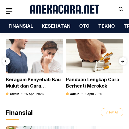
Langsung
ke
isi
FINANSIAL
KESEHATAN
OTO
TEKNO
T
Beragam Penyebab Bau
Panduan Lengkap Cara
C
Mulut dan Cara
Berhenti Merokok
B
Menghilangkannya
admin
25 April 2026
admin
5 April 2026
Finansial
View All